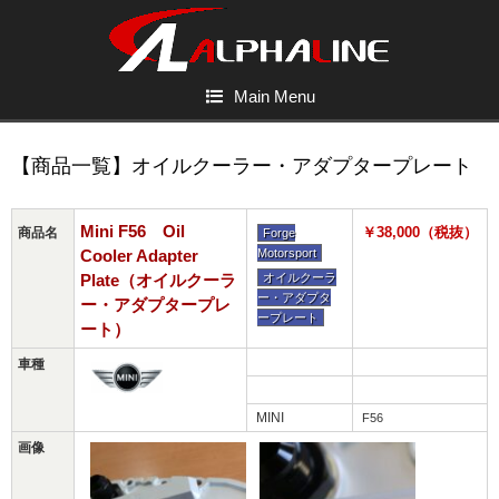
Main Menu
【商品一覧】オイルクーラー・アダプタープレート
Mini F56 Oil
￥38,000（税抜）
商品名
Forge
Cooler Adapter
Motorsport
Plate（オイルクーラ
オイルクーラ
ー・アダプタ
ー・アダプタープレ
ープレート
ート）
車種
MINI
F56
画像