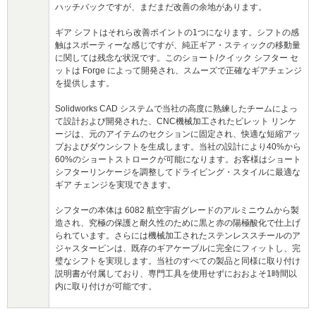
ハッチバックですが、まだまだ改善の余地があります。
ギア シフトはそれら改善ポイントの1つになります。シフトの感
触はスポーティーな感じですが、純正ギア・スティックの移動量
に関しては残念な状況です。このショート/クイック シフター セ
ットは Forge によって開発され、スムーズで正確なギアチェンジ
を提供します。
Solidworks CAD システムで当社の高度に熟練したチームによっ
て設計および開発された、CNC機械加工されたビレット リンケ
ージは、元のアイテムのセクションに固定され、快適な短縮アッ
プおよびダウンシフトを生成します。当社の設計により40%から
60%のショートストロークが可能になります。お客様はショート
シフターリンケージを調整してドライビング・スタイルに最適な
ギア チェンジを実現できます。
シフターの本体は 6082 航空宇宙グレードのアルミニウムから製
造され、究極の保護と耐久性のために黒と赤の陽極酸化で仕上げ
られています。さらには機械加工されたステンレススチールのア
ジャスターピンは、既存のギアケーブルに完全にフィットし、完
璧なシフトを実現します。当社のすべての製品と同様に取り付け
説明書が付属しており、専門工具を使用せずにおおよそ1時間以
内に取り付けが可能です。