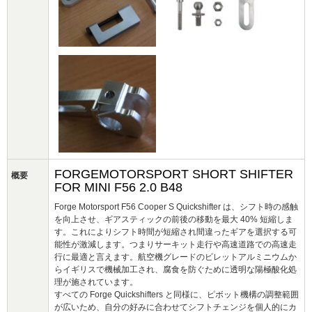
FORGEMOTORSPORT SHORT SHIFTER
概要
FOR MINI F56 2.0 B48
Forge Motorsport F56 Cooper S Quickshifter は、シフト時の感触
を向上させ、ギアスティックの前後の移動を最大 40% 短縮しま
す。これによりシフト時間が短縮され間違ったギアを選択する可
能性が激減します。つまりサーキット走行や高速道路での高速走
行に最適と言えます。航空機グレードのビレットアルミニウムか
らイギリスで機械加工され、腐食を防ぐために透明な陽極酸化処
理が施されています。
すべての Forge Quickshifters と同様に、ピボット機構の調整範囲
が広いため、自分の好みに合わせてシフトチェンジを個人的にカ