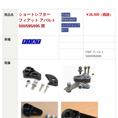
ショートシフター
￥26,000（税抜）
商品名
Forge
フィアット アバルト
Motorsport
500/595/695 用
ショートシフ
ター
車種
FIAT アバルト
500/595/695
画像