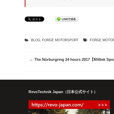
BLOG
,
FORGE MOTORSPORT
FORGE MOTO
Post
←
The Nürburgring 24 hours 2017【Milltek Sp
navigation
RevoTechnik Japan（日本公式サイト）