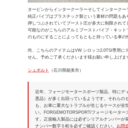
タービンからインタークーラーそしてインタークー
純正パイプはプラスチック製という素材の問題もあ
押しつぶされていてブースト圧が多大に制限されて
可能なのがこちらのアルミブーストパイプ・キット
のものにすることによってもともと持っている車の
尚、こちらのアイテムはVW シロッコ2.0TSI専
せん。予めご了承くださいます様お願い申し上げま
シュポルト
（石川県能美市）
近年、フォージモータースポーツ製品、特にディ
悪品）が多く出回っているようです。それらの
も、お車に重大なトラブルが生じるケースが全
い。FORGEMOTORSPORT/フォージモ
す。正規輸入製品には必ずシリアルナンバーが
ナンバー数字５桁を必ずご確認ください。
お問