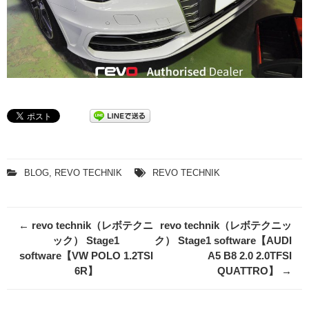
BLOG
,
REVO TECHNIK
REVO TECHNIK
Post
←
revo technik（レボテクニ
revo technik（レボテクニッ
navigation
ック） Stage1
ク） Stage1 software【AUDI
software【VW POLO 1.2TSI
A5 B8 2.0 2.0TFSI
6R】
QUATTRO】
→