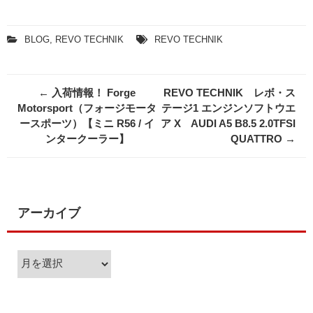
BLOG
,
REVO TECHNIK
REVO TECHNIK
Post
←
入荷情報！ Forge
REVO TECHNIK レボ・ス
navigation
Motorsport（フォージモータ
テージ1 エンジンソフトウエ
ースポーツ）【ミニ R56 / イ
ア X AUDI A5 B8.5 2.0TFSI
ンタークーラー】
QUATTRO
→
アーカイブ
ア
ー
カ
イ
ブ