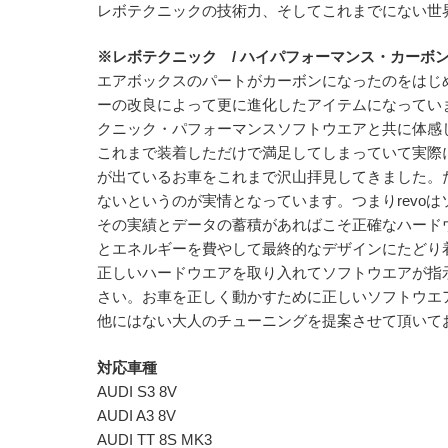
レボテクニックの技術力、そしてこれまでにない世
※レボテクニック / ハイパフォーマンス・カーボ
エアボックスのパートがカーボンになったのをはじ
ーの改良によって更に進化したアイテムになってい
クニック・パフォーマンスソフトウエアと共に体感
これまで装着しただけで満足してしまっていて実際
が出ているお車をこれまで沢山拝見してきました。
ないというのが実情となっています。つまりrevo
その実績とデータの蓄積があればこそ正確なハード
とエネルギーを費やして最終的なデザインにたどり
正しいハードウエアを取り入れてソフトウエアが指
さい。お車を正しく動かすために正しいソフトウエ
他にはない大人のチューニングを提案させて頂いて
対応車種
AUDI S3 8V
AUDI A3 8V
AUDI TT 8S MK3