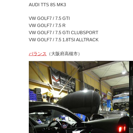
AUDI TTS 8S MK3
VW GOLF7 / 7.5 GTI
VW GOLF7 / 7.5 R
VW GOLF7 / 7.5 GTI CLUBSPORT
VW GOLF7 / 7.5 1.8TSI ALLTRACK
バランス
（大阪府高槻市）