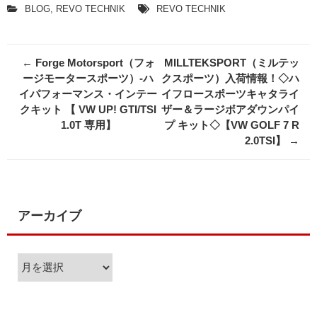
BLOG
,
REVO TECHNIK
REVO TECHNIK
Post
←
Forge Motorsport（フォ
MILLTEKSPORT（ミルテッ
navigation
ージモータースポーツ）-ハ
クスポーツ）入荷情報！◇ハ
イパフォーマンス・インテー
イフロースポーツキャタライ
クキット 【 VW UP! GTI/TSI
ザー＆ラージボアダウンパイ
1.0T 専用】
プ キット◇【VW GOLF 7 R
2.0TSI】
→
アーカイブ
ア
ー
カ
イ
ブ