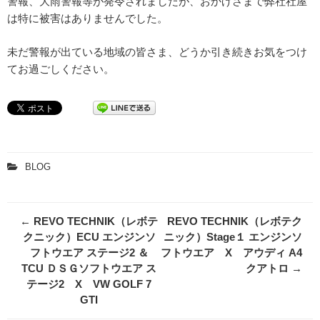
警報、大雨警報等が発令されましたが、おかげさまで弊社社屋
は特に被害はありませんでした。
未だ警報が出ている地域の皆さま、どうか引き続きお気をつけ
てお過ごしください。
BLOG
Post
←
REVO TECHNIK（レボテ
REVO TECHNIK（レボテク
navigation
クニック）ECU エンジンソ
ニック）Stage１ エンジンソ
フトウエア ステージ2 ＆
フトウエア X アウディ A4
TCU ＤＳＧソフトウエア ス
クアトロ
→
テージ2 X VW GOLF 7
GTI