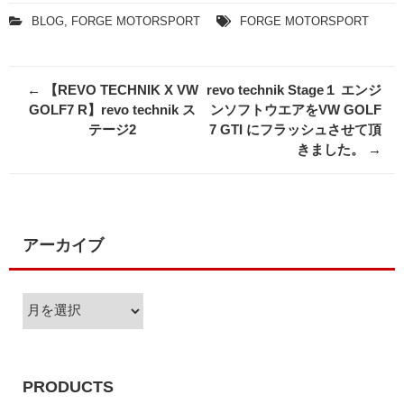
BLOG
,
FORGE MOTORSPORT
FORGE MOTORSPORT
Post
←
【REVO TECHNIK X VW
revo technik Stage１ エンジ
navigation
GOLF7 R】revo technik ス
ンソフトウエアをVW GOLF
テージ2
7 GTI にフラッシュさせて頂
きました。
→
アーカイブ
ア
ー
カ
イ
ブ
PRODUCTS