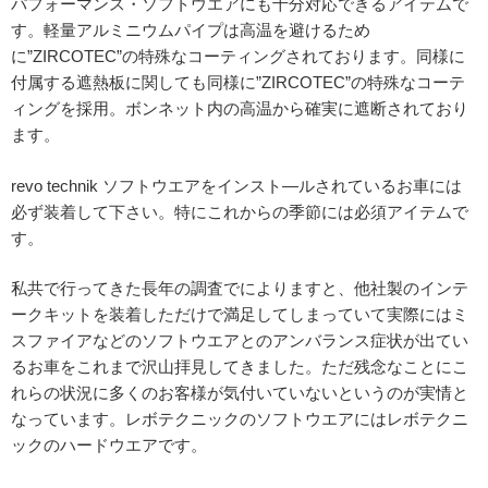
パフォーマンス・ソフトウエアにも十分対応できるアイテムで
す。軽量アルミニウムパイプは高温を避けるため
に”ZIRCOTEC”の特殊なコーティングされております。同様に
付属する遮熱板に関しても同様に”ZIRCOTEC”の特殊なコーテ
ィングを採用。ボンネット内の高温から確実に遮断されており
ます。
revo technik ソフトウエアをインスト―ルされているお車には
必ず装着して下さい。特にこれからの季節には必須アイテムで
す。
私共で行ってきた長年の調査でによりますと、他社製のインテ
ークキットを装着しただけで満足してしまっていて実際にはミ
スファイアなどのソフトウエアとのアンバランス症状が出てい
るお車をこれまで沢山拝見してきました。ただ残念なことにこ
れらの状況に多くのお客様が気付いていないというのが実情と
なっています。レボテクニックのソフトウエアにはレボテクニ
ックのハードウエアです。