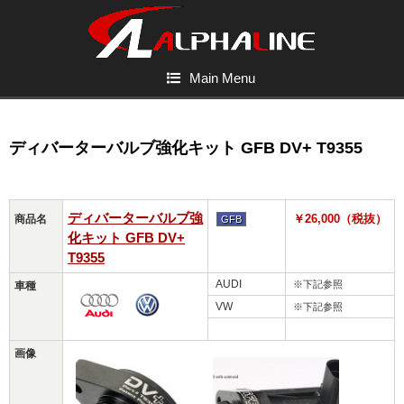
Main Menu
ディバーターバルブ強化キット GFB DV+ T9355
ディバーターバルブ強
￥26,000（税抜）
商品名
GFB
化キット GFB DV+
T9355
AUDI
※下記参照
車種
VW
※下記参照
画像