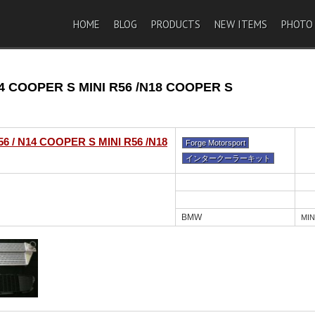
HOME
BLOG
PRODUCTS
NEW ITEMS
PHOTO
OPER S MINI R56 /N18 COOPER S
14 COOPER S MINI R56 /N18
Forge Motorsport
インタークーラーキット
BMW
MIN