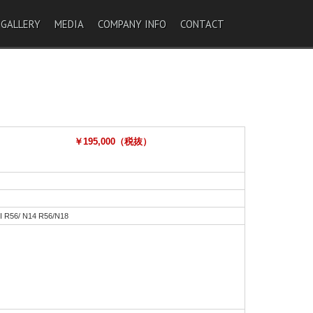
 GALLERY
MEDIA
COMPANY INFO
CONTACT
￥195,000（税抜）
I R56/ N14 R56/N18