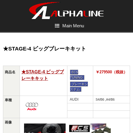
Main Menu
★STAGE-4 ビッグブレーキキット
★STAGE-4 ビッグブ
￥279500（税抜）
商品名
ECS
レーキキット
TUNING
ブレーキシ
ステム
AUDI
S4/B6 ,A4/B6
車種
画像